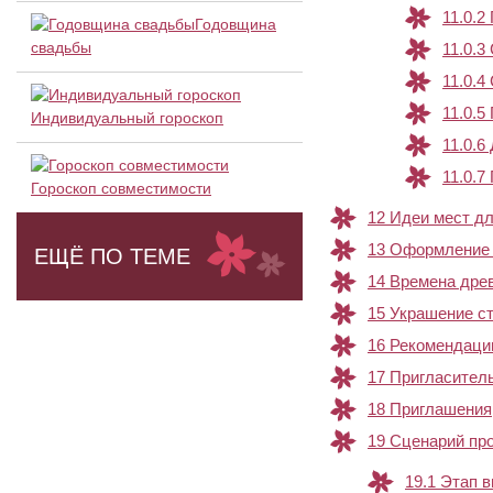
11.0.2
Годовщина
свадьбы
11.0.3
11.0.4
11.0.5
Индивидуальный гороскоп
11.0.6
11.0.7
Гороскоп совместимости
12
Идеи мест дл
13
Оформление з
ЕЩЁ ПО ТЕМЕ
14
Времена дре
15
Украшение с
16
Рекомендации
17
Пригласитель
18
Приглашения
19
Сценарий про
19.1
Этап в