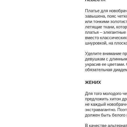
Платье для новобрач
завышена, пояс четк
или тонкими золотис
летящие ткани, кото
платья – элегантные 
вместо классических
шнуровкой, на плоск
Уделите внимание пр
девушкам с длинными
украсив ее цветами.
обязательная диадем
ЖЕНИХ
Для того молодого ч
предложить хитон др
не каждый новобрачн
экстравагантно. Поэ
должен быть белого ц
В качестве альтерна