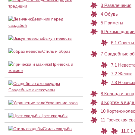
3
Развлечения
традиции
4
Обувь
Девичник перед
5
Приметы
свадьбой
6
Рекомендации 
Выкуп невесты
6.1
Советы 
Стиль и образ
7
Свадебные обр
Прическа и
7.1
Невест
макияж
7.2
Жених
7.3
Нюанс
Свадебные аксессуары
8
Кольца и вен
9
Кортеж в виде
Украшение зала
10
Кортеж-коле
Цвет свадьбы
11
Греческая св
Стиль свадьбы
11.0.1