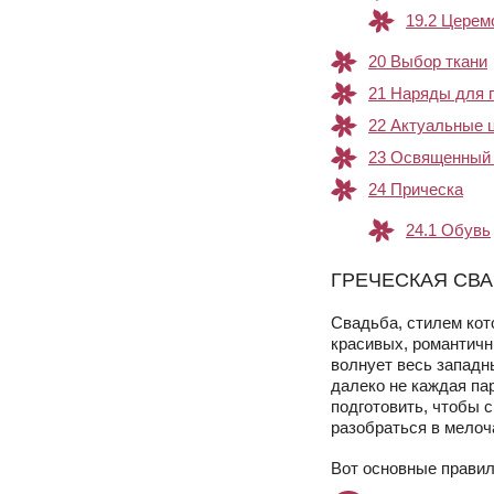
19.2
Церемо
20
Выбор ткани
21
Наряды для г
22
Актуальные 
23
Освященный 
24
Прическа
24.1
Обувь
ГРЕЧЕСКАЯ СВ
Свадьба, стилем кот
красивых, романтичны
волнует весь западн
далеко не каждая па
подготовить, чтобы 
разобраться в мелоч
Вот основные правил