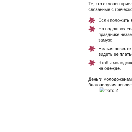
Те, кто склонен при
связанные с греческ
Если положить в
На подошвах св
празднике незам
замуж;
Нельзя невесте 
видеть ее плать
Чтобы молодоже
на одежде.
Деньги молодоженам 
благополучия новоис