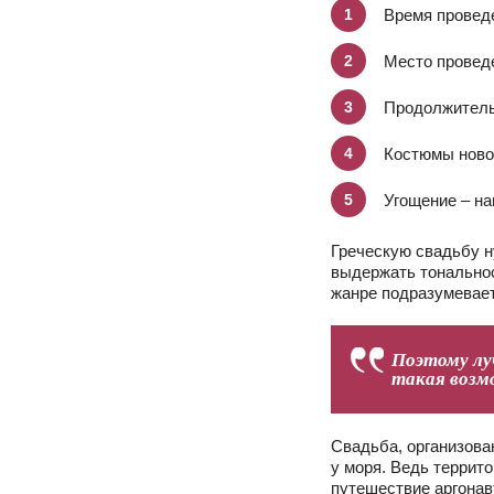
Время проведе
Место провед
Продолжительн
Костюмы новоб
Угощение – на
Греческую свадьбу н
выдержать тональнос
жанре подразумевает
Поэтому луч
такая возмо
Свадьба, организова
у моря. Ведь террит
путешествие аргонав