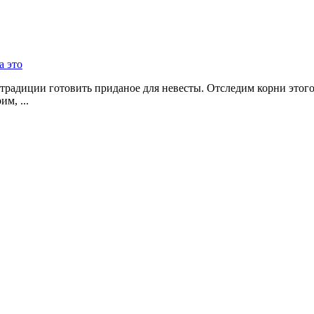
а это
традиции готовить приданое для невесты. Отследим корни этого
м, ...