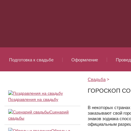
Подготовка к свадьбе
Оформление
Провед
Свадьба
>
ГОРОСКОП СО
Поздравления на свадьбу
В некоторых странах
Сценарий
заказывают свой гор
свадьбы
знаков зодиака спос
официальным разреш
Обряды и