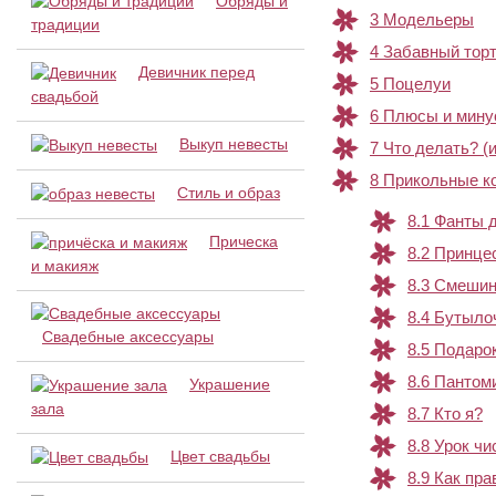
Обряды и
3
Модельеры
традиции
4
Забавный тор
Девичник перед
5
Поцелуи
свадьбой
6
Плюсы и мину
Выкуп невесты
7
Что делать? (и
8
Прикольные к
Стиль и образ
8.1
Фанты д
Прическа
8.2
Принцес
и макияж
8.3
Смешин
8.4
Бутыло
Свадебные аксессуары
8.5
Подаро
8.6
Пантом
Украшение
зала
8.7
Кто я?
8.8
Урок чи
Цвет свадьбы
8.9
Как пра