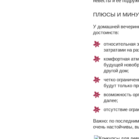
ПЛЮСЫ И МИН
У домашней вечеринк
достоинств:
относительная э
затратами на ра
комфортная атм
будущей новобра
другой дом;
четко ограничен
будут только пр
возможность орг
далее;
отсутствие огра
Важно: по последним
очень настойчивы, в