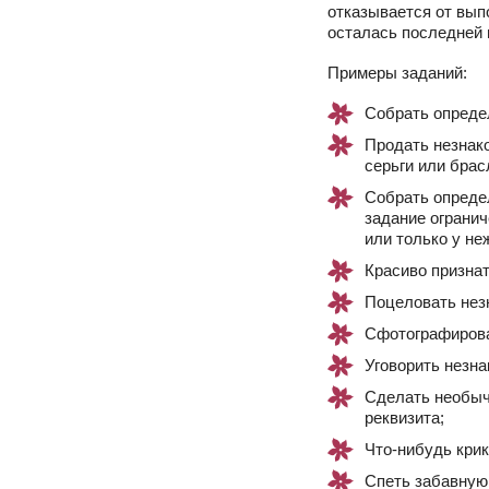
отказывается от вып
осталась последней
Примеры заданий:
Собрать опреде
Продать незнако
серьги или брас
Собрать опреде
задание огранич
или только у не
Красиво призна
Поцеловать незн
Сфотографирова
Уговорить незна
Сделать необыч
реквизита;
Что-нибудь крик
Спеть забавную