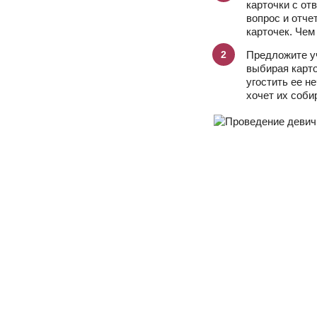
карточки с от
вопрос и отче
карточек. Чем
Предложите уч
выбирая карто
угостить ее н
хочет их соби