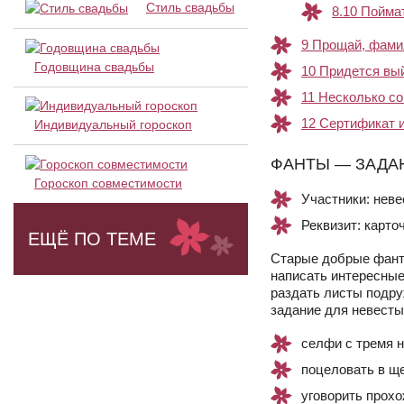
Стиль свадьбы
8.10
Поймат
9
Прощай, фами
Годовщина свадьбы
10
Придется вый
11
Несколько со
12
Сертификат и
Индивидуальный гороскоп
ФАНТЫ — ЗАДА
Гороскоп совместимости
Участники: неве
Реквизит: карто
ЕЩЁ ПО ТЕМЕ
Старые добрые фанты
написать интересные 
раздать листы подру
задание для невесты
селфи с тремя 
поцеловать в щ
уговорить прохо