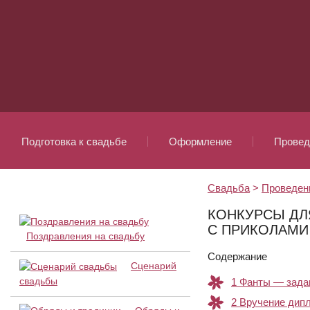
Подготовка к свадьбе
Оформление
Провед
Свадьба
>
Проведен
КОНКУРСЫ ДЛ
С ПРИКОЛАМИ
Поздравления на свадьбу
Содержание
Сценарий
свадьбы
1
Фанты — задан
2
Вручение дип