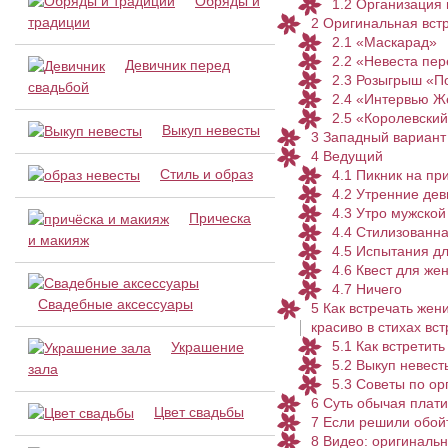
Обряды и
1.2
Организация в
традиции
2
Оригинальная встр
2.1
«Маскарад»
2.2
«Невеста пер
Девичник перед
2.3
Розыгрыш «П
свадьбой
2.4
«Интервью Ж
2.5
«Королевский
Выкуп невесты
3
Западный вариант
4
Ведущий
Стиль и образ
4.1
Пикник на пр
4.2
Утренние дев
4.3
Утро мужской
Прическа
4.4
Стилизованна
и макияж
4.5
Испытания дл
4.6
Квест для же
4.7
Ничего
Свадебные аксессуары
5
Как встречать жени
красиво в стихах вс
5.1
Как встретить
Украшение
5.2
Выкуп невесты
зала
5.3
Советы по ор
6
Суть обычая плати
Цвет свадьбы
7
Если решили обойт
8
Видео: оригинальн