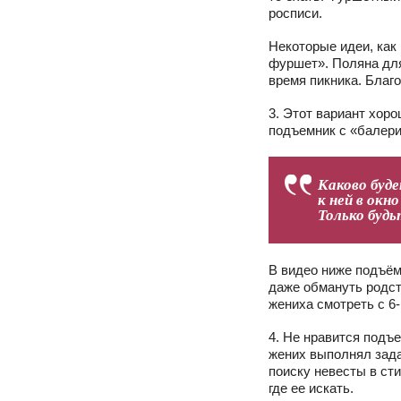
росписи.
Некоторые идеи, как
фуршет». Поляна для
время пикника. Благ
3. Этот вариант хоро
подъемник с «балери
Каково буде
к ней в окн
Только буд
В видео ниже подъём
даже обмануть родст
жениха смотреть с 6
4. Не нравится подъе
жених выполнял зада
поиску невесты в сти
где ее искать.