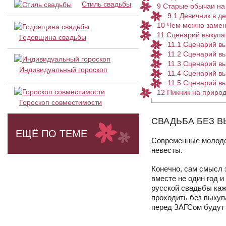
Стиль свадьбы
9
Старые обычаи на
9.1
Девичник в д
10
Чем можно замен
11
Сценарий выкупа
Годовщина свадьбы
11.1
Сценарий вы
11.2
Сценарий вык
11.3
Сценарий вы
Индивидуальный гороскоп
11.4
Сценарий вы
11.5
Сценарий вык
12
Пикник на приро
Гороскоп совместимости
СВАДЬБА БЕЗ В
ЕЩЁ ПО ТЕМЕ
Современные молодо
невесты.
Конечно, сам смысл 
вместе не один год и
русской свадьбы каж
проходить без выкуп
перед ЗАГСом будут к