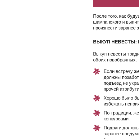
После того, как буд
шампанского и выпи
произнести заранее з
ВЫКУП НЕВЕСТЫ: 
Выкуп невесты тради
обоих новобрачных.
Если встречу же
должны позабот
подъезд не укра
прочей атрибут
Хорошо было бы 
избежать непри
По традиции, же
конкурсами.
Подруги должны 
заранее продума