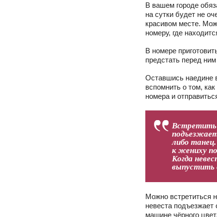
В вашем городе обяз
на сутки будет не оч
красивом месте. Мож
номеру, где находитс
В номере приготовить
предстать перед ним 
Оставшись наедине в
вспомнить о том, ка
номера и отправиться
Встретить 
подъезжает 
либо танец
к жениху п
Когда неве
выпустить в
Можно встретиться н
невеста подъезжает 
машине чёрного цвет