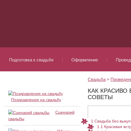
Подготовка к свадьбе
Оформление
Провед
Свадьба
>
Проведен
КАК КРАСИВО
СОВЕТЫ
Поздравления на свадьбу
Сценарий
свадьбы
1
Свадьба без выкуп
1.1
Красивая вст