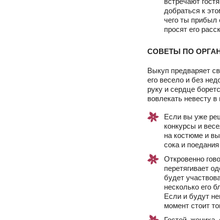
встречают гостя
добраться к это
чего ты прибыл 
просят его расс
СОВЕТЫ ПО ОРГА
Выкуп предваряет св
его весело и без не
руку и сердце борет
вовлекать невесту в
Если вы уже реш
конкурсы и весе
на костюме и вы
сока и поедания
Откровенно гово
перетягивает од
будет участвова
несколько его б
Если и будут не
момент стоит то
Гостей, жениха,