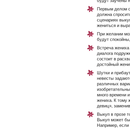
будут заучены н
Первым делом од
должна спросить
сценариях выку
жениться и выра
При желании мо
будут спокойны,
Встреча жениха 
диалога подружк
состоит в расх
достойный жени
Шутки и прибау
невесты задаютс
различных вариа
изобретательны
много времени и
жениха. К тому
девиц», замени
Выкуп в прозе т
Выкуп может быт
Например, если