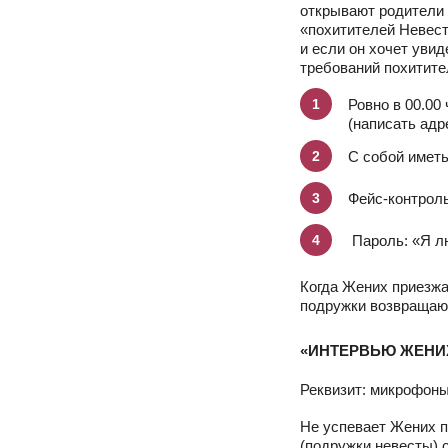
открывают родители 
«похитителей Невест
и если он хочет уви
требований похитите
Ровно в 00.00
(написать адр
С собой иметь
Фейс-контроль
Пароль: «Я л
Когда Жених приезжа
подружки возвращают
«ИНТЕРВЬЮ ЖЕНИ
Реквизит: микрофоны
Не успевает Жених п
(подружки невесты) 