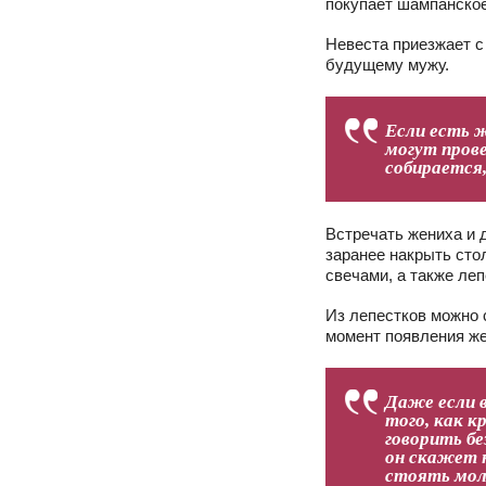
покупает шампанское
Невеста приезжает с 
будущему мужу.
Если есть 
могут прове
собирается
Встречать жениха и 
заранее накрыть сто
свечами, а также леп
Из лепестков можно с
момент появления же
Даже если в
того, как к
говорить б
он скажет н
стоять мол