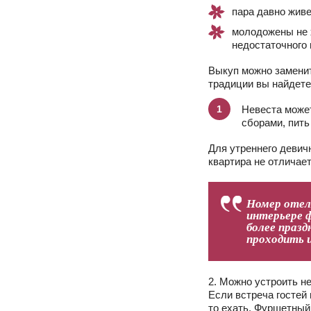
пара давно жив
молодожены не 
недостаточного 
Выкуп можно заменит
традиции вы найдете
Невеста может
сборами, пить
Для утреннего девич
квартира не отличае
Номер отел
интерьере 
более празд
проходить и
2. Можно устроить н
Если встреча гостей
то ехать. Фуршетный