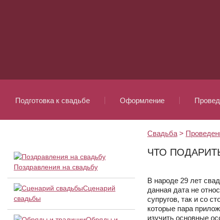
Подготовка к свадьбе
Оформление
Провед
Свадьба
>
Проведен
ЧТО ПОДАРИТЬ
Поздравления на свадьбу
В народе 29 лет сва
Сценарий
данная дата не относ
свадьбы
супругов, так и со с
которые пара прилож
изучить основные ос
Обряды и