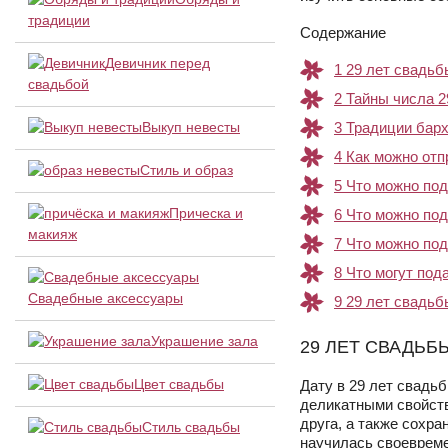
традиции
Содержание
Девичник перед
1
29 лет свадьб
свадьбой
2
Тайны числа 2
Выкуп невесты
3
Традиции барх
4
Как можно отп
Стиль и образ
5
Что можно под
Прическа и
6
Что можно под
макияж
7
Что можно под
8
Что могут под
Свадебные аксессуары
9
29 лет свадьб
Украшение зала
29 ЛЕТ СВАДЬБ
Цвет свадьбы
Дату в 29 лет свадь
деликатными свойств
друга, а также сохр
Стиль свадьбы
научилась своевреме