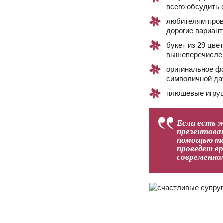
всего обсудить 
любителям пров
дорогие вариан
букет из 29 цве
вышеперечислен
оригинальное ф
символичной да
плюшевые игруш
Если есть 
презентова
помощью та
проведет вр
современно