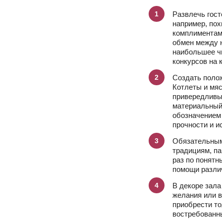
Развлечь гос
например, пох
комплиментам
обмен между н
наибольшее ч
конкурсов на 
Создать поло
Котлеты и мя
привередливы
материальный 
обозначением
прочности и и
Обязательным
традициям, па
раз по понятн
помощи разли
В декоре зала
желания или 
приобрести то
востребованны