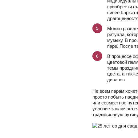
индивидуальн
приобрести га
синее бархатн
драгоценност
Можно развле
ритуала, кот
музыку. В про
паре. После т
В процессе о
цветовой гам
темы праздни
цвета, а такж
диванов.
Не всем парам хочет
просто побыть наеди
или совместное путе
условие заключается
традиционную рутину